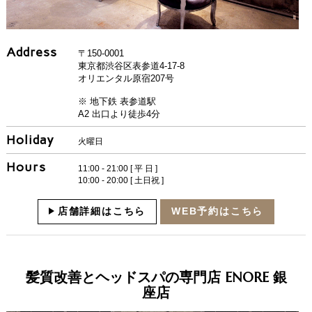
Address
〒150-0001
東京都渋谷区表参道4-17-8
オリエンタル原宿207号
※ 地下鉄 表参道駅
A2 出口より徒歩4分
Holiday
火曜日
Hours
11:00 - 21:00 [ 平 日 ]
10:00 - 20:00 [ 土日祝 ]
店舗詳細はこちら
WEB予約はこちら
髪質改善とヘッドスパの専門店 ENORE 銀
座店