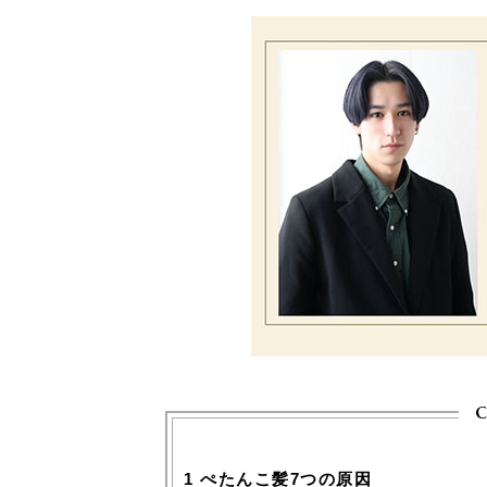
c
1
ぺたんこ髪7つの原因