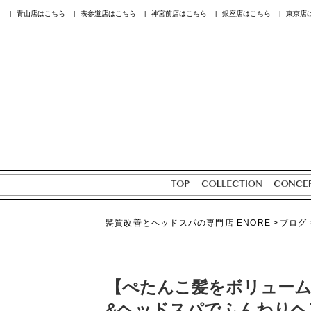
青山店はこちら
表参道店はこちら
神宮前店はこちら
銀座店はこちら
東京店
|
|
|
|
|
髪質改善とヘッドスパの専門店 ENORE
>
ブログ
【ぺたんこ髪をボリューム
&ヘッドスパでふんわりヘ