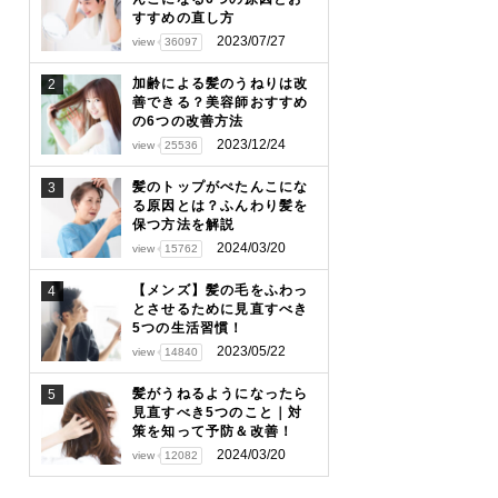
すすめの直し方
2023/07/27
view
36097
加齢による髪のうねりは改
2
善できる？美容師おすすめ
の6つの改善方法
2023/12/24
view
25536
髪のトップがぺたんこにな
3
る原因とは？ふんわり髪を
保つ方法を解説
2024/03/20
view
15762
【メンズ】髪の毛をふわっ
4
とさせるために見直すべき
5つの生活習慣！
2023/05/22
view
14840
髪がうねるようになったら
5
見直すべき5つのこと｜対
策を知って予防＆改善！
2024/03/20
view
12082