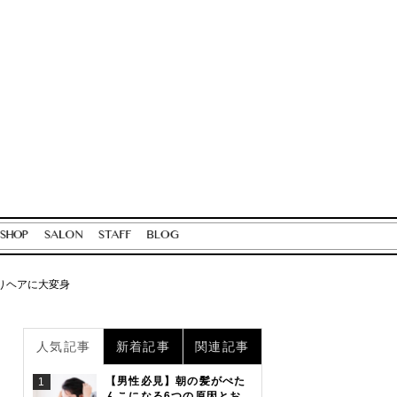
りヘアに大変身
人気記事
新着記事
関連記事
【男性必見】朝の髪がぺた
1
んこになる6つの原因とお