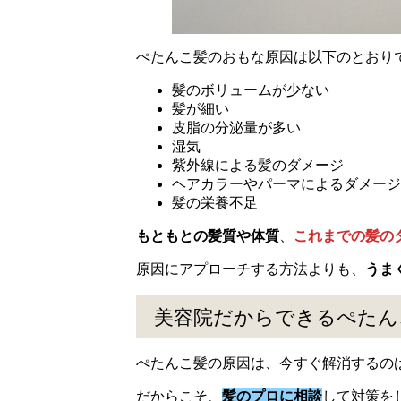
ぺたんこ髪のおもな原因は以下のとおり
髪のボリュームが少ない
髪が細い
皮脂の分泌量が多い
湿気
紫外線による髪のダメージ
ヘアカラーやパーマによるダメージ
髪の栄養不足
もともとの髪質や体質
、
これまでの髪の
原因にアプローチする方法よりも、
うま
美容院だからできるぺたん
ぺたんこ髪の原因は、今すぐ解消するの
だからこそ、
髪のプロに相談
して対策を