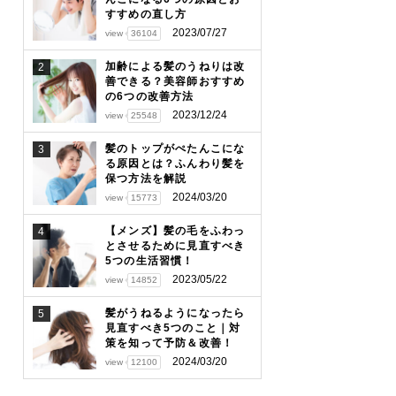
すすめの直し方
2023/07/27
view
36104
加齢による髪のうねりは改
2
善できる？美容師おすすめ
の6つの改善方法
2023/12/24
view
25548
髪のトップがぺたんこにな
3
る原因とは？ふんわり髪を
保つ方法を解説
2024/03/20
view
15773
【メンズ】髪の毛をふわっ
4
とさせるために見直すべき
5つの生活習慣！
2023/05/22
view
14852
髪がうねるようになったら
5
見直すべき5つのこと｜対
策を知って予防＆改善！
2024/03/20
view
12100