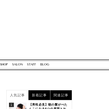
人気記事
新着記事
関連記事
【男性必見】朝の髪がぺた
1
んこになる6つの原因とお