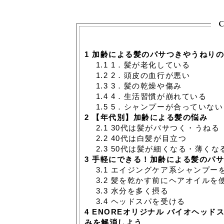
c
1
加齢による髪のパサつきやうねりの
1.1
1．髪が老化している
1.2
2．頭皮の血行が悪い
1.3
3．髪の乾燥や傷み
1.4
4．生活習慣が崩れている
1.5
5．シャンプーが合っていない
2
【年代別】加齢による髪の悩み
2.1
30代は髪がパサつく・うねる
2.2
40代は白髪が目立つ
2.3
50代は髪が細くなる・薄くな
3
手軽にできる！加齢による髪のパサ
3.1
エイジングケア系シャンプー
3.2
髪を乾かす前にヘアオイルを
3.3
水分を多く摂る
3.4
ヘッドスパを受ける
4
ENOREオリジナル バイオヘッド
みを解消しよう