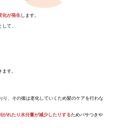
変化が発生
します。
として、
きます。
おり、その後は老化していくため髪のケアを行わな
剥がれたり水分量が減少したりする
ためパサつきや