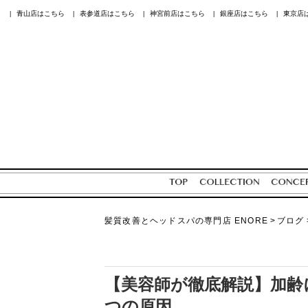
青山店はこちら
表参道店はこちら
神宮前店はこちら
銀座店はこちら
東京店
|
|
|
|
|
髪質改善とヘッドスパの専門店 ENORE
>
ブログ
【美容師が徹底解説】加齢
つの原因