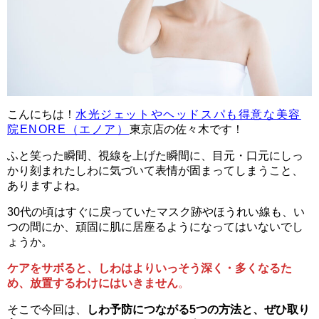
こんにちは！
水光ジェットやヘッドスパも得意な美容
院ENORE（エノア）
東京店の佐々木です！
ふと笑った瞬間、視線を上げた瞬間に、目元・口元にしっ
かり刻まれたしわに気づいて表情が固まってしまうこと、
ありますよね。
30代の頃はすぐに戻っていたマスク跡やほうれい線も、い
つの間にか、頑固に肌に居座るようになってはいないでし
ょうか。
ケアをサボると、しわはよりいっそう深く・多くなるた
め、放置するわけにはいきません
。
そこで今回は、
しわ予防につながる5つの方法と、ぜひ取り