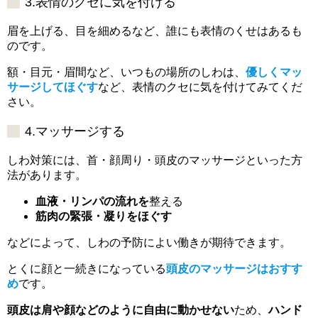
3.表情のクセに気を付ける
眉を上げる、目を細めるなど、誰にも表情のくせはあるも
のです。
額・目元・眉間など、いつもの場所のしわは、
優しくマッ
サージしてほぐす
など、表情のクセに気を付けてみてくだ
さい。
4.マッサージする
しわ対策には、首・顔周り・頭皮のマッサージといった方
法があります。
血液・リンパの流れを
整える
筋肉の緊張・凝りをほぐす
などによって、しわの予防によい働きが期待できます。
とくに顔と一続きになっている
頭皮のマッサージはおすす
め
です。
頭皮は肩や顔などのように自由に動かせない
ため、
ハンド