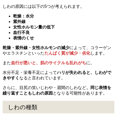
しわの原因には以下の5つが考えられます。
乾燥：水分
紫外線
女性ホルモン量の低下
血行不良
表情のくせ
乾燥・紫外線・女性ホルモンの減少
によって、コラーゲン
やエラスチンといった
たんぱく質が減少・劣化
します。
また
血行が悪いと、肌のサイクルも乱れがち
に。
水分不足・栄養不足によって
ハリが失われると、しわがで
きやすく
なると言われています。
さらに、目尻の笑いじわや・眉間のしわなど
、同じ表情を
繰り返すこともしわの原因
となりる可能性があります。
しわの種類