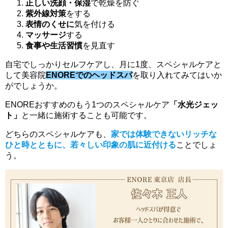
正しい洗顔・保湿
で乾燥を防ぐ
紫外線対策
をする
表情のくせに
気を付ける
マッサージ
する
食事や生活習慣
を見直す
自宅でしっかりセルフケアし、月に1度、スペシャルケアと
して美容院
ENOREでのヘッドスパ
を取り入れてみてはいか
がでしょうか。
ENOREおすすめのもう1つのスペシャルケア
「水光ジェッ
ト」
と一緒に施術することも可能です。
どちらのスペシャルケアも、
家では体験できないリッチな
ひと時とともに、若々しい印象の肌に近付ける
ことでしょ
う。