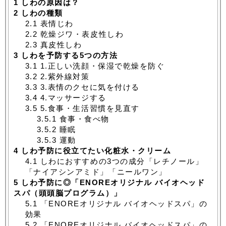
1
しわの原因は？
2
しわの種類
2.1
表情じわ
2.2
乾燥ジワ・表皮性しわ
2.3
真皮性しわ
3
しわを予防する5つの方法
3.1
1.正しい洗顔・保湿で乾燥を防ぐ
3.2
2.紫外線対策
3.3
3.表情のクセに気を付ける
3.4
4.マッサージする
3.5
5.食事・生活習慣を見直す
3.5.1
食事・食べ物
3.5.2
睡眠
3.5.3
運動
4
しわ予防に役立てたい化粧水・クリーム
4.1
しわにおすすめの3つの成分「レチノール」
「ナイアシンアミド」「ニールワン」
5
しわ予防に◎「ENOREオリジナル バイオヘッド
スパ（頭頭脳プログラム）」
5.1
「ENOREオリジナル バイオヘッドスパ」の
効果
5.2
「ENOREオリジナル バイオヘッドスパ」の