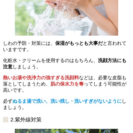
しわの予防・対策には、
保湿がもっとも大事だ
と言われて
いますです。
化粧水・クリームを使用するのはもちろん、
洗顔方法にも
注意
しましょう。
熱いお湯や洗浄力の強すぎる洗顔料
などは、必要な皮脂も
落としてしまうため、
肌の保水力を奪
ってしまう可能性が
高いです。
必ず
ぬるま湯で洗い、洗い残し・洗いすぎがないように
し
ましょう。
2.紫外線対策