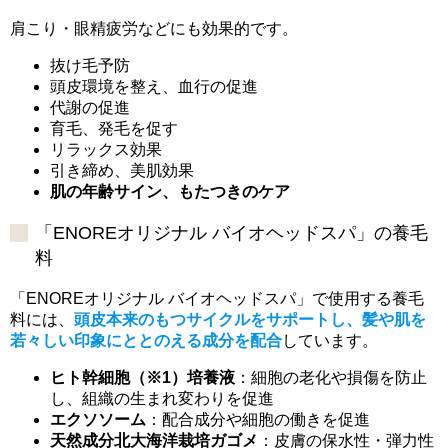
肩こり・眼精疲労などにも効果的です。
抜け毛予防
頭皮環境を整え、血行の促進
代謝の促進
育毛、発毛を促す
リラックス効果
引き締め、美肌効果
肌の年齢サイン、もたつきのケア
「ENOREオリジナル バイオヘッドスパ」の養毛
料
「ENOREオリジナル バイオヘッドスパ」で使用する養毛
料には、
頭皮本来のもつサイクルをサポートし、髪や肌を
若々しい印象にととのえる成分を配合
しています。
ヒト幹細胞（※1）培養液
：細胞の老化や損傷を防止
し、組織の生まれ変わりを促進
エクソソーム
：配合成分や細胞の働きを促進
天然成分北大海洋栽培ガゴメ
：皮膚の保水性・弾力性