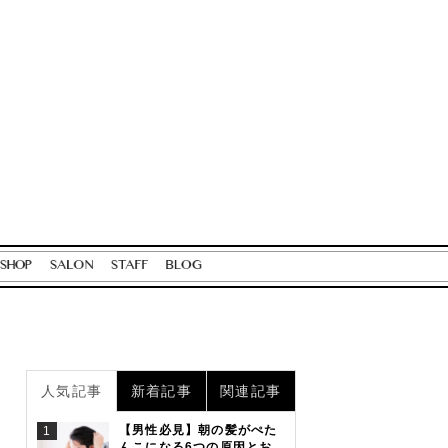
人気記事
新着記事
関連記事
【男性必見】朝の髪がぺた
1
んこになる6つの原因とお