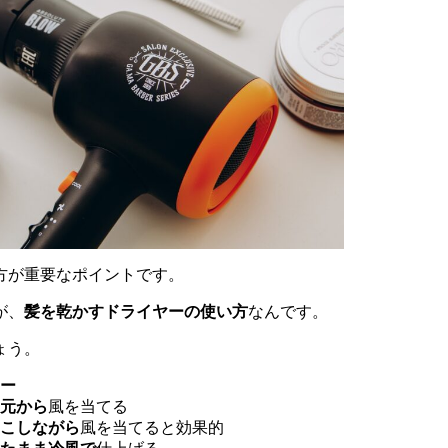
方が重要なポイントです。
が、
髪を乾かすドライヤーの使い方
なんです。
ょう。
ー
元から
風を当てる
こしながら
風を当てると効果的