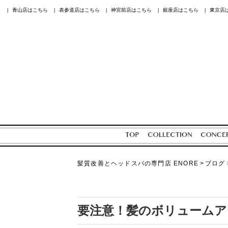
青山店はこちら
表参道店はこちら
神宮前店はこちら
銀座店はこちら
東京店
|
|
|
|
|
髪質改善とヘッドスパの専門店 ENORE
>
ブログ
要注意！髪のボリュームア