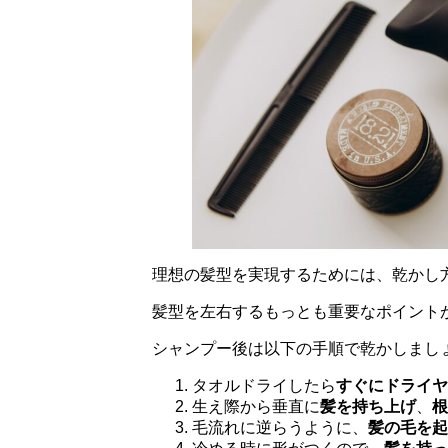
理想の髪型を実現するためには、乾かし
髪型を左右するもっとも重要なポイント
シャンプー後は以下の手順で乾かしまし
タオルドライしたら
すぐにドライヤ
生え際から垂直に
髪を持ち上げ
、
根
毛流れに逆らうように、
髪の毛を起