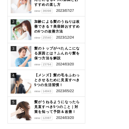
すすめの直し方
2023/07/27
view
36098
加齢による髪のうねりは改
2
善できる？美容師おすすめ
の6つの改善方法
2023/12/24
view
25540
髪のトップがぺたんこにな
3
る原因とは？ふんわり髪を
保つ方法を解説
2024/03/20
view
15764
【メンズ】髪の毛をふわっ
4
とさせるために見直すべき
5つの生活習慣！
2023/05/22
view
14843
髪がうねるようになったら
5
見直すべき5つのこと｜対
策を知って予防＆改善！
2024/03/20
view
12087