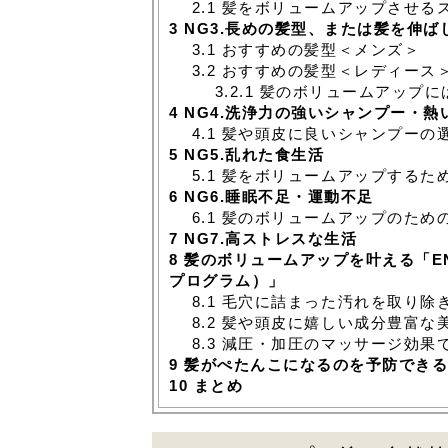
2.1
髪をボリュームアップさせる
3
NG3.長めの髪型、または髪を伸ば
3.1
おすすめの髪型＜メンズ＞
3.2
おすすめの髪型＜レディース
3.2.1
髪のボリュームアップに
4
NG4.洗浄力の強いシャンプー・
4.1
髪や頭皮に良いシャンプーの
5
NG5.乱れた食生活
5.1
髪をボリュームアップするた
6
NG6.睡眠不足・運動不足
6.1
髪のボリュームアップのため
7
NG7.高ストレスな生活
8
髪のボリュームアップを叶える「EN
プログラム）」
8.1
毛穴に詰まった汚れを取り除
8.2
髪や頭皮に嬉しい成分豊富な
8.3
減圧・加圧のマッサージ効果
9
髪がぺたんこになるのを予防できる
10
まとめ